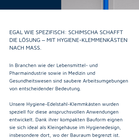
Abkanten und Umformen
Schweißen
Oberflächentechnik
Dichtungsschäumen
FAQ
DOWNLOADS
EGAL WIE SPEZIFISCH: SCHIMSCHA SCHAFFT
Endmontage
DIE LÖSUNG – MIT HYGIENE-KLEMMENKÄSTEN
AGB
IMPRESSUM
Qualitäts- und Energiemanagement
NACH MASS.
Zertifikate
DATENSCHUTZ
In Branchen wie der Lebensmittel- und
Unternehmen
Pharmaindustrie sowie in Medizin und
Gesundheitswesen sind saubere Arbeitsumgebungen
ÜBER SCHIMSCHA
von entscheidender Bedeutung.
Imagefilm
Geschichte
Unsere Hygiene-Edelstahl-Klemmkästen wurden
Unternehmenskultur
speziell für diese anspruchsvollen Anwendungen
Umweltleitlinien
entwickelt. Dank ihrer kompakten Bauform eignen
Neuigkeiten
sie sich ideal als Kleingehäuse im Hygienedesign,
insbesondere dort, wo der Bauraum begrenzt ist.