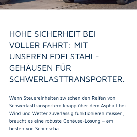
Abkanten und Umformen
Schweißen
Oberflächentechnik
Dichtungsschäumen
FAQ
DOWNLOADS
HOHE SICHERHEIT BEI
Endmontage
AGB
IMPRESSUM
Qualitäts- und Energiemanagement
VOLLER FAHRT: MIT
Zertifikate
UNSEREN EDELSTAHL-
DATENSCHUTZ
GEHÄUSEN FÜR
Unternehmen
SCHWERLASTTRANSPORTER.
ÜBER SCHIMSCHA
Imagefilm
Wenn Steuereinheiten zwischen den Reifen von
Geschichte
Schwerlasttransportern knapp über dem Asphalt bei
Unternehmenskultur
Wind und Wetter zuverlässig funktionieren müssen,
Umweltleitlinien
braucht es eine robuste Gehäuse-Lösung – am
Neuigkeiten
besten von Schimscha.